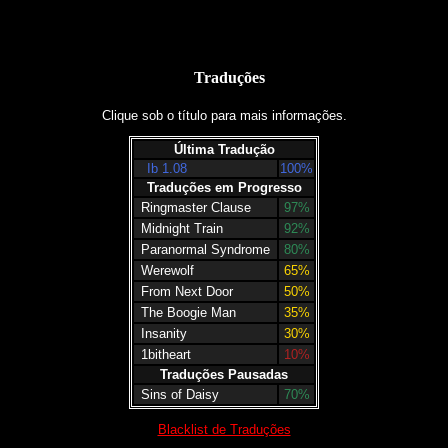
Traduções
Clique sob o título para mais informações.
Última Tradução
Ib 1.08
100%
Traduções em Progresso
Ringmaster Clause
97%
Midnight Train
92%
Paranormal Syndrome
80%
Werewolf
65%
From Next Door
50%
The Boogie Man
35%
Insanity
30%
1bitheart
10%
Traduções Pausadas
Sins of Daisy
70%
Blacklist de Traduções