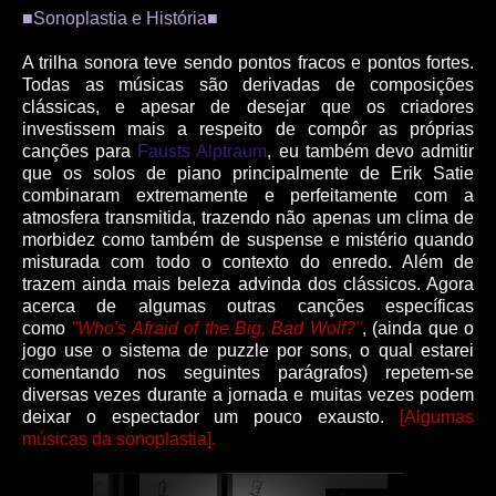
■Sonoplastia e História
■
A trilha sonora teve sendo pontos fracos e pontos fortes.
Todas as músicas são derivadas de composições
clássicas, e apesar de desejar que os criadores
investissem mais a respeito de compôr as próprias
canções para
Fausts Alptraum
, eu também devo admitir
que os solos de piano principalmente de Erik Satie
combinaram extremamente e perfeitamente com a
atmosfera transmitida, trazendo não apenas um clima de
morbidez como também de suspense e mistério quando
misturada com todo o contexto do enredo. Além de
trazem ainda mais beleza advinda dos clássicos. Agora
acerca de algumas outras canções específicas
como
''Who's Afraid of the Big, Bad Wolf?''
, (ainda que o
jogo use o sistema de puzzle por sons, o qual estarei
comentando nos seguintes parágrafos) repetem-se
diversas vezes durante a jornada e muitas vezes podem
deixar o espectador um pouco exausto.
[Algumas
músicas da sonoplastia].