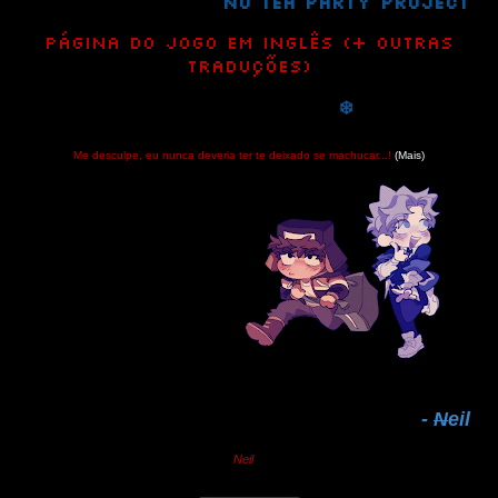
no Tea Party Project
Página do jogo em inglês (+ outras
traduções)
❄️
Me desculpe, eu nunca deveria ter te deixado se machucar...!
(Mais)
-
N
eil
Neil