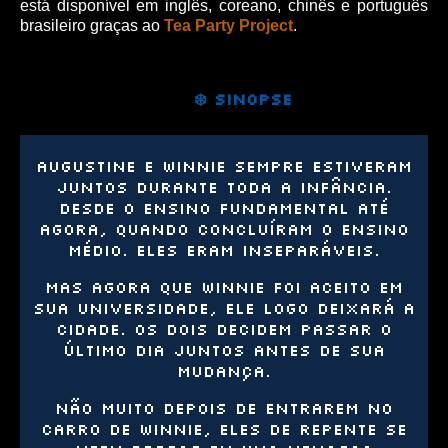
está disponível em inglês, coreano, chinês e português
brasileiro graças ao
Tea Party Project
.
❄️
Sinopse
Augustine e Winnie sempre estiveram
juntos durante toda a infância.
Desde o ensino fundamental até
agora, quando concluíram o ensino
médio. Eles eram inseparáveis.
Mas agora que Winnie foi aceito em
sua universidade, ele logo deixará a
cidade. Os dois decidem passar o
último dia juntos antes de sua
mudança.
Não muito depois de entrarem no
carro de Winnie, eles de repente se