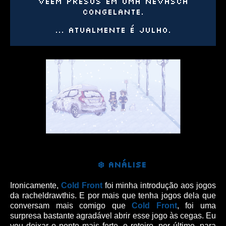
veem presos em uma nevasca
congelante.
... Atualmente é julho.
❄️
ANÁLISE
Ironicamente,
Cold Front
foi minha introdução aos jogos
da racheldrawthis. E por mais que tenha jogos dela que
conversam mais comigo que
Cold Front
, foi uma
surpresa bastante agradável abrir esse jogo às cegas. Eu
vou deixar o ponto mais forte, o roteiro, por último, para