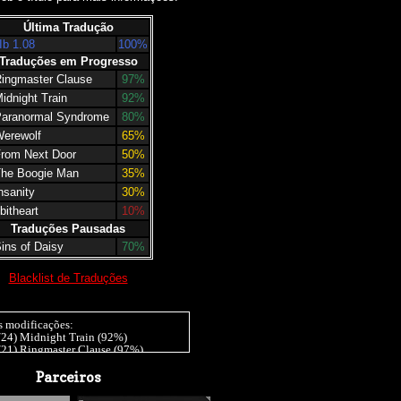
Última Tradução
Ib 1.08
100%
Traduções em Progresso
ingmaster Clause
97%
idnight Train
92%
aranormal Syndrome
80%
erewolf
65%
rom Next Door
50%
he Boogie Man
35%
nsanity
30%
bitheart
10%
Traduções Pausadas
ins of Daisy
70%
Blacklist de Traduções
s modificações:
/24) Midnight Train (92%)
/21) Ringmaster Clause (97%)
/20) Insanity (30%), Werewolf (65%)
20) Insanity (15%), Ib 1.07 (10%)
Parceiros
/20) End Roll (98%), Tomorrow won't
r those without [] (99%), It moves