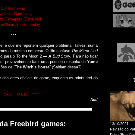
(98%),
(07/10
Cry Gameplay
End Ro
wdiepie Gameplay
those w
po Gameplay (Espanhol)
(01/02
onicDesireGE Gameplay
(65%),
(31/12/
...
Nº1 (1
(03/11/
Nº1 (5
e que me reportem qualquer problema. Talvez, numa
(22/10/
(17/10/
 games da mesma empresa: O tão confuso
The Mirror Lied
(13/10/
io para o To the Moon 2 ―
A Bird Story
. Para não ficar
(29/09/
es, provavelmente farei uma pequena resenha de
Yume
(22/09
ções de “
The Witch's House
” (Sabiam dessa?).
The Bo
Detecti
Aria's
artes oficiais do game, enquanto os prints tirei do
Ringma
(13/08
Puppet
(02/04
¨¨``(;A;)´´¨¨ Mais? ~*****
-Neil
▀▀▀▀▀▀▀▀▀▀▀▀▀▀▀▀▀▀▀▀▀▀▀▀▀▀▀▀▀▀▀▀▀▀
da Freebird games: