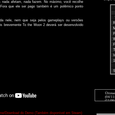
as nada afetam, nada fazem. No máximo, você recolhe
. Fora que ele ser pago também é um polêmico ponto
nele, nem que seja pelos gameplays ou versões
R
ois brevemente To the Moon 2 deverá ser desenvolvido
M
P
W
F
T
I
1
S
Última
(04/11
(11/06
(20/12
(20/11/
(24/10
o game/Download do Demo (Também disponível em Steam)
come fo