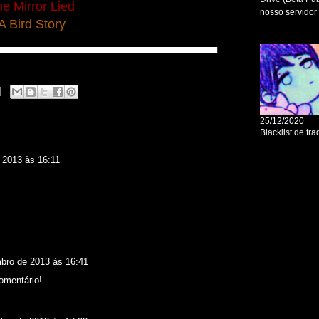
e Mirror Lied
A Bird Story
▀▀▀▀▀▀▀▀▀▀▀▀▀▀▀▀▀▀▀▀▀▀▀▀▀▀▀▀▀▀▀▀▀▀
 2013 às 16:11
bro de 2013 às 16:41
omentário!