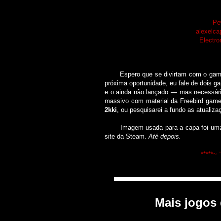
Pe
alexelca
Electr
Espero que se divirtam com o game, 
próxima oportunidade, eu fale de dois
e o ainda não lançado ― mas necessár
massivo com material da Freebird gam
2kki
, ou pesquisarei a fundo as atualiza
Imagem usada para a capa foi uma das 
site da Steam.
Até depois.
*****~ 
▀▀▀▀▀▀▀▀▀▀▀▀▀▀▀▀▀▀▀▀▀▀▀▀
Mais jogos 