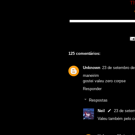
Th
▀▀▀▀▀▀▀▀▀▀▀▀▀▀▀▀▀▀▀▀▀▀▀▀
125 comentários:
Unknown
23 de setembro de
maneirim
gostei valeu zero corpse
Responder
Respostas
Neil
23 de setem
Valeu também pelo c