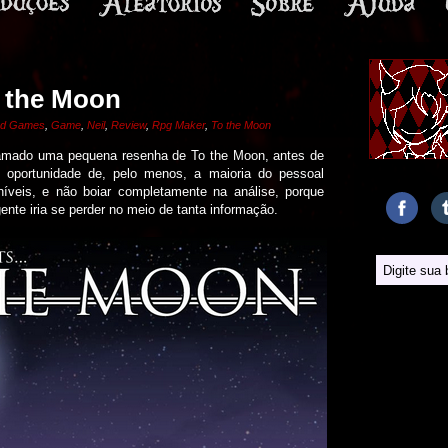
 the Moon
rd Games
,
Game
,
Neil
,
Review
,
Rpg Maker
,
To the Moon
ado uma pequena resenha de To the Moon, antes de
 oportunidade de, pelo menos, a maioria do pessoal
níveis, e não boiar completamente na análise, porque
nte iria se perder no meio de tanta informação.