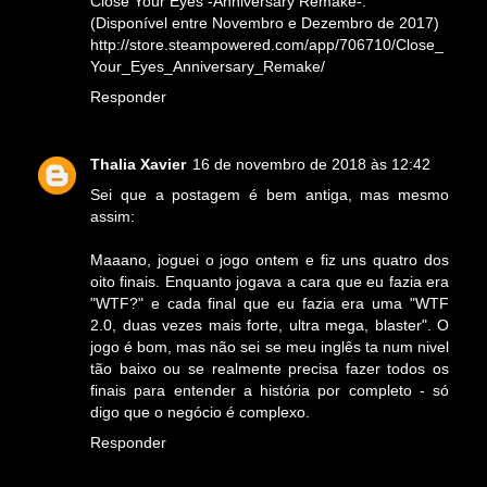
Close Your Eyes -Anniversary Remake-:
(Disponível entre Novembro e Dezembro de 2017)
http://store.steampowered.com/app/706710/Close_
Your_Eyes_Anniversary_Remake/
Responder
Thalia Xavier
16 de novembro de 2018 às 12:42
Sei que a postagem é bem antiga, mas mesmo
assim:
Maaano, joguei o jogo ontem e fiz uns quatro dos
oito finais. Enquanto jogava a cara que eu fazia era
"WTF?" e cada final que eu fazia era uma "WTF
2.0, duas vezes mais forte, ultra mega, blaster". O
jogo é bom, mas não sei se meu inglês ta num nivel
tão baixo ou se realmente precisa fazer todos os
finais para entender a história por completo - só
digo que o negócio é complexo.
Responder