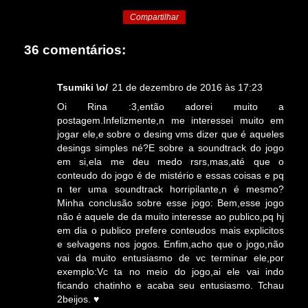
Compartilhar
36 comentários:
Tsumiki \o/
21 de dezembro de 2016 às 17:23
Oi Rina :3,então adorei muito a
postagem.Infelizmente,n me interessei muito em
jogar ele,e sobre o desing vms dizer que é aqueles
desings simples né?E sobre a soundtrack do jogo
em si,ela me deu medo rsrs,mas,até que o
conteudo do jogo é de mistério e essas coisas e pq
n ter uma soundtrack horripilante,n é mesmo?
Minha conclusão sobre esse jogo: Bem,esse jogo
não é aquele de da muito interesse ao publico,pq hj
em dia o publico prefere conteudos mais explicitos
e selvagens nos jogos. Enfim,acho que o jogo,não
vai da muito entusiasmo de vc terminar ele,por
exemplo:Vc ta no meio do jogo,ai ele vai indo
ficando chatinho e acaba seu entusiasmo. Tchau
2beijos. ♥