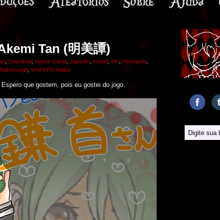
 Akemi Tan (明美譚)
an
,
Download
,
Horror Game
,
Japonês
,
kona5
,
Mei
,
Português
,
Walkthrough
,
Wolf RPG Maker
 Espero que gostem, pois eu gostei do jogo.