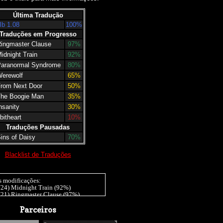
Última Tradução
Ib 1.08
100%
Traduções em Progresso
ingmaster Clause
97%
idnight Train
92%
aranormal Syndrome
80%
erewolf
65%
rom Next Door
50%
he Boogie Man
35%
nsanity
30%
bitheart
10%
Traduções Pausadas
ins of Daisy
70%
Blacklist de Traduções
s modificações:
/24) Midnight Train (92%)
/21) Ringmaster Clause (97%)
/20) Insanity (30%), Werewolf (65%)
20) Insanity (15%), Ib 1.07 (10%)
Parceiros
/20) End Roll (98%), Tomorrow won't
r those without [] (99%), It moves