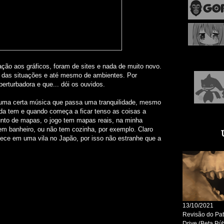
(98%),
(07/10
End Ro
those w
(01/02
(65%),
(31/12/
Nº1 (1
(03/11/
ção aos gráficos, foram de sites e nada de muito novo.
Nº1 (5
a das situações e até mesmo de ambientes. Por
(22/10/
(17/10/
rturbadora e que... dói os ouvidos.
(13/10/
(29/09/
 uma certa música que passa uma tranquilidade, mesmo
(22/09
nda tem e quando começa a ficar tenso as coisas a
The Bo
Detecti
nto de mapas, o jogo tem mapas reais, na minha
Aria's
em banheiro, ou não tem cozinha, por exemplo. Claro
Ringma
ece em uma vila no Japão, por isso não estranhe que a
(13/08
Puppet
(02/04