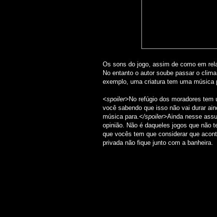
Os sons do jogo, assim de como em rela
No entanto o autor soube passar o clim
exemplo, uma criatura tem uma música pe
<spoiler>
No refúgio dos moradores tem
você sabendo que isso não vai durar ai
música para.
</spoiler>
Ainda nesse assu
opinião. Não é daqueles jogos que não t
que vocês tem que considerar que acont
privada não fique junto com a banheira.