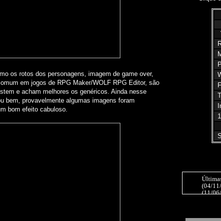
R
M
P
omo os rotos dos personagens, imagem de game over,
W
 e comum em jogos de RPG Maker/WOLF RPG Editor, são
F
ostem e acham melhores os genéricos. Ainda nesse
T
ou bem, provavelmente algumas imagens foram
I
um bom efeito cabuloso.
1
S
Última
(04/11
(11/06
(20/12
(20/11/
(24/10
come fo