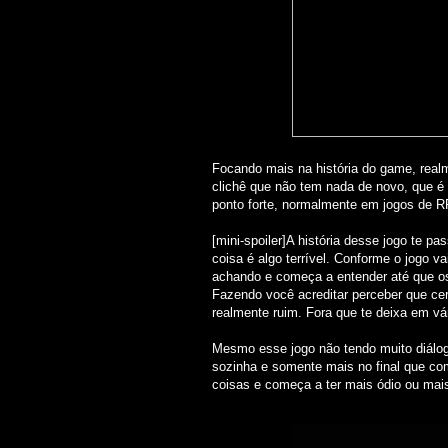
Focando mais na história do game, realm
clichê que não tem nada de novo, que é 
ponto forte, normalmente em jogos de RP
[mini-spoiler]A história desse jogo te pas
coisa é algo terrível. Conforme o jogo 
achando e começa a entender até que o
Fazendo você acreditar perceber que cer
realmente ruim. Fora que te deixa em vá
Mesmo esse jogo não tendo muito diálog
sozinha e somente mais no final que co
coisas e começa a ter mais ódio ou ma