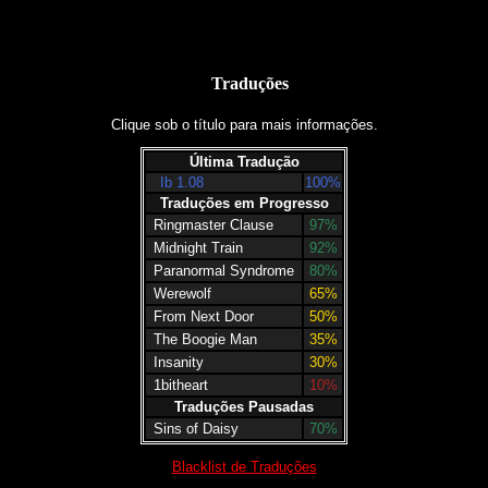
Traduções
Clique sob o título para mais informações.
Última Tradução
Ib 1.08
100%
Traduções em Progresso
Ringmaster Clause
97%
Midnight Train
92%
Paranormal Syndrome
80%
Werewolf
65%
From Next Door
50%
The Boogie Man
35%
Insanity
30%
1bitheart
10%
Traduções Pausadas
Sins of Daisy
70%
Blacklist de Traduções