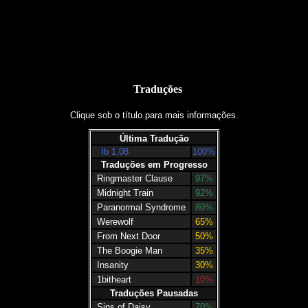
Traduções
Clique sob o título para mais informações.
Última Tradução
Ib 1.08
100%
Traduções em Progresso
Ringmaster Clause
97%
Midnight Train
92%
Paranormal Syndrome
80%
Werewolf
65%
From Next Door
50%
The Boogie Man
35%
Insanity
30%
1bitheart
10%
Traduções Pausadas
Sins of Daisy
70%