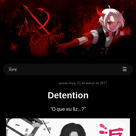
Home
☰
quarta-feira, 22 de março de 2017
Detention
“O que eu fiz...?”