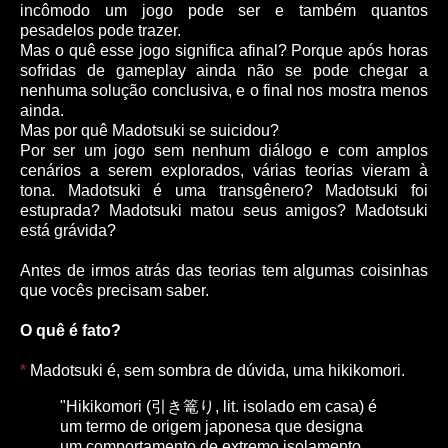
incômodo um jogo pode ser e também quantos
pesadelos pode trazer.
Mas o quê esse jogo significa afinal? Porque após horas
sofridas de gameplay ainda não se pode chegar a
nenhuma solução conclusiva, e o final nos mostra menos
ainda.
Mas por quê Madotsuki se suicidou?
Por ser um jogo sem nenhum diálogo e com amplos
cenários a serem explorados, várias teorias vieram à
tona. Madotsuki é uma transgênero? Madotsuki foi
estuprada? Madotsuki matou seus amigos? Madotsuki
está grávida?
Antes de irmos atrás das teorias tem algumas coisinhas
que vocês precisam saber.
O quê é fato?
*
Madotsuki é, sem sombra de dúvida, uma hikikomori.
"Hikikomori (引き篭り, lit. isolado em casa) é
um termo de origem japonesa que designa
um comportamento de extremo isolamento