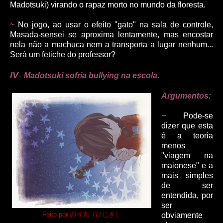
Madotsuki) virando o rapaz morto no mundo da floresta.
~
No jogo, ao usar o efeito "gato" na sala de controle,
Masada-sensei se aproxima lentamente, mas encostar
nela não a machuca nem a transporta a lugar nenhum...
Será um fetiche do professor?
IV
-
Madotsuki sofria bullying na escola.
Argumentos:
~
Pode-se
dizer que esta
é a teoria
menos
"viagem na
maionese" e a
mais simples
de ser
entendida, por
ser
Feito por のり丸（ひじき）
obviamente