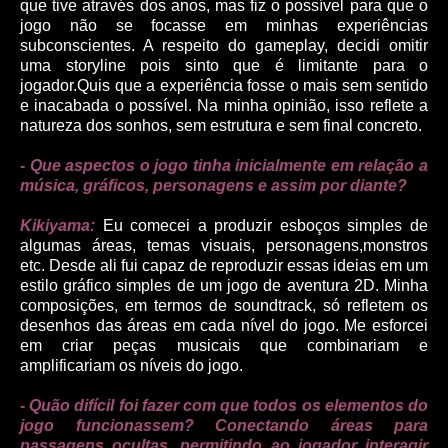
que tive através dos anos, mas fiz o possível para que o
jogo não se focasse em minhas experiências
subconscientes. A respeito do gameplay, decidi omitir
uma storyline pois sinto que é limitante para o
jogador.Quis que a experiência fosse o mais sem sentido
e inacabada o possível. Na minha opinião, isso reflete a
natureza dos sonhos, sem estrutura e sem final concreto.
- Que aspectos o jogo tinha inicialmente em relação a
música, gráficos, personagens e assim por diante?
Kikiyama:
Eu comecei a produzir esboços simples de
algumas áreas, temas visuais, personagens,monstros
etc. Desde ali fui capaz de reproduzir essas
ideias
em um
estilo gráfico simples de um jogo de aventura 2D. Minha
composições, em termos de soundtrack, só refletem os
desenhos das áreas em cada nível do jogo. Me esforcei
em criar peças musicais que combinariam e
amplificariam os níveis do jogo.
- Quão difícil foi fazer com que todos os elementos do
jogo funcionassem? Conectando áreas para
passagens ocultas, permitindo ao jogador interagir