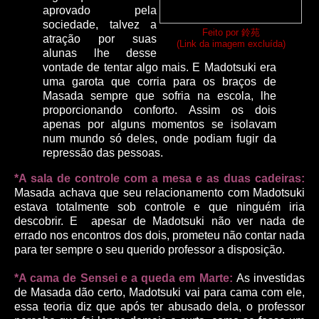
aprovado pela
sociedade, talvez a
Feito por 鈴苑
atração por suas
(Link da imagem excluída)
alunas lhe desse
vontade de tentar algo mais. E Madotsuki era
uma garota que corria para os braços de
Masada sempre que sofria na escola, lhe
proporcionando conforto. Assim os dois
apenas por alguns momentos se isolavam
num mundo só deles, onde podiam fugir da
repressão das pessoas.
*A sala de controle com a mesa e as duas cadeiras:
Masada achava que seu relacionamento com Madotsuki
estava totalmente sob controle e que ninguém iria
descobrir. E apesar de Madotsuki não ver nada de
errado nos encontros dos dois, prometeu não contar nada
para ter sempre o seu querido professor a disposição.
*A cama de Sensei e a queda em Marte:
As investidas
de Masada dão certo, Madotsuki vai para cama com ele,
essa teoria diz que após ter abusado dela, o professor