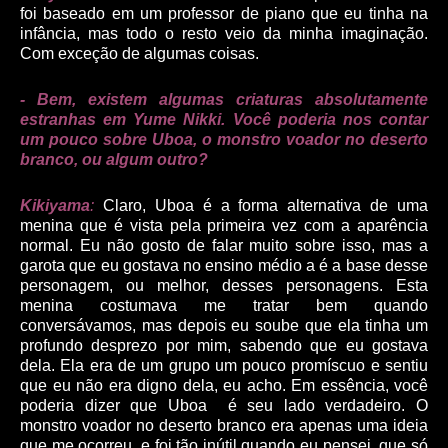
foi baseado em um professor de piano que eu tinha na
infância, mas todo o resto veio da minha imaginação.
Com exceção de algumas coisas.
- Bem, existem algumas criaturas absolutamente
estranhas em Yume Nikki. Você poderia nos contar
um pouco sobre Uboa, o monstro voador no deserto
branco, ou algum outro?
Kikiyama
:
Claro, Uboa é a forma alternativa de uma
menina que é vista pela primeira vez com a aparência
normal. Eu não gosto de falar muito sobre isso, mas a
garota que eu gostava no ensino médio a é a base desse
personagem, ou melhor, desses personagens. Esta
menina costumava me tratar bem quando
conversávamos, mas depois eu soube que ela tinha um
profundo desprezo por mim, sabendo que eu gostava
dela. Ela era de um grupo um pouco promíscuo e sentiu
que eu não era digno dela, eu acho. Em essência, você
poderia dizer que Uboa é seu lado verdadeiro. O
monstro voador no deserto branco era apenas uma
ideia
que me ocorreu, e foi tão inútil quando eu pensei, que só