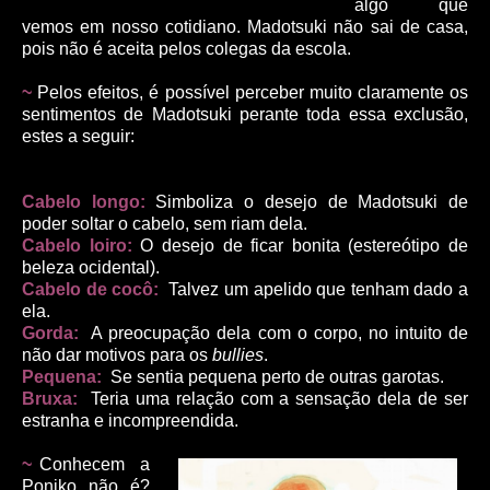
algo que
vemos em nosso cotidiano. Madotsuki não sai de casa,
pois não é aceita pelos colegas da escola.
~
Pelos efeitos, é possível perceber muito claramente os
sentimentos de Madotsuki perante toda essa exclusão,
estes a seguir:
Cabelo longo:
Simboliza o desejo de Madotsuki de
poder soltar o cabelo, sem riam dela.
Cabelo loiro:
O desejo de ficar bonita (estereótipo de
beleza ocidental).
Cabelo de cocô:
Talvez um apelido que tenham dado a
ela.
Gorda:
A preocupação dela com o corpo, no intuito de
não dar motivos para os
bullies
.
Pequena:
Se sentia pequena perto de outras garotas.
Bruxa:
Teria uma relação com a sensação dela de ser
estranha e incompreendida.
~
Conhecem a
Poniko não é?