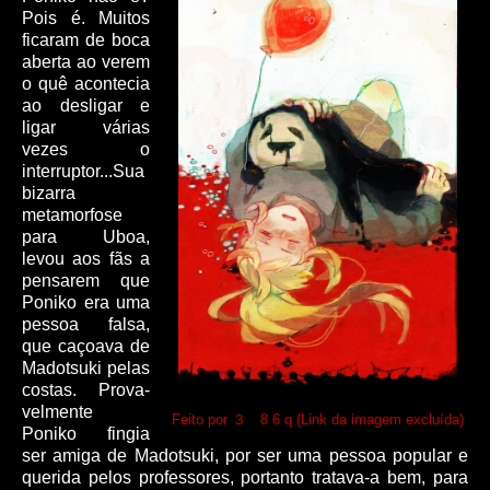
Pois é. Muitos
ficaram de boca
aberta ao verem
o quê acontecia
ao desligar e
ligar várias
vezes o
interruptor...Sua
bizarra
metamorfose
para Uboa,
levou aos fãs a
pensarem que
Poniko era uma
pessoa falsa,
que caçoava de
Madotsuki pelas
costas. Prova-
velmente
Feito por ３ 8 6 q (Link da imagem excluída)
Poniko fingia
ser amiga de Madotsuki, por ser uma pessoa popular e
querida pelos professores, portanto tratava-a bem, para