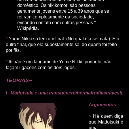
doméstico. Os hikikomori são pessoas
geralmente jovens entre 15 a 39 anos que se
retiram completamente da sociedade,
evitando contato com outras pessoas." -
Wikipédia.
*
Yume Nikki só tem um final. (No qual ela se mata). E o
outro final, que ela supostamente sai do quarto foi feito
por fãs.
*
Ib não é um fangame de Yume Nikki, portanto, não
façam ligações com os dois jogos.
TEORIAS~
I
-
Madotsuki é uma transgênero/hermafrodita/travesti.
Argumentos:
~
Há quem diga
que Madotsuki é
uma