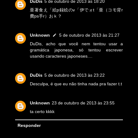
DuDis
5 de outubro de 2013 às 18:20
亜著食え「絵p録絵のv「伊でォt「亜（コモ背r
費ps手r）おｋ？
Unknown
5 de outubro de 2013 às 21:27
DuDis, acho que você nem tentou usar a
gramática japonesa, só tentou escrever
usando caracteres japoneses....
DuDis
5 de outubro de 2013 às 23:22
Desculpa, é que eu não tinha nada pra fazer t.t
Unknown
23 de outubro de 2013 às 23:55
ta certo kkkk
Responder