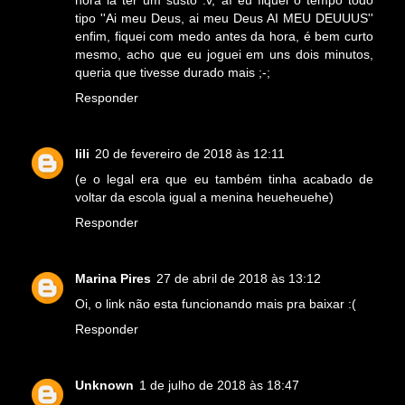
hora ia ter um susto :v, aí eu fiquei o tempo todo
tipo ''Ai meu Deus, ai meu Deus AI MEU DEUUUS''
enfim, fiquei com medo antes da hora, é bem curto
mesmo, acho que eu joguei em uns dois minutos,
queria que tivesse durado mais ;-;
Responder
lili
20 de fevereiro de 2018 às 12:11
(e o legal era que eu também tinha acabado de
voltar da escola igual a menina heueheuehe)
Responder
Marina Pires
27 de abril de 2018 às 13:12
Oi, o link não esta funcionando mais pra baixar :(
Responder
Unknown
1 de julho de 2018 às 18:47