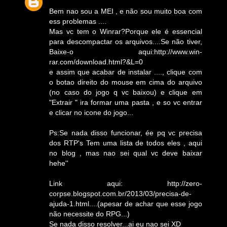
Bem nao sou a MEI , e não sou muito boa com
ess problemas ....
Mas vc tem o Winrar?Porque ele é essencial
para descompactar os arquivos....Se não tiver,
Baixe-o aqui:http://www.win-
rar.com/download.html?&L=0
e assim que acabar de instalar ...., clique com
o botao direito do mouse em cima do arquivo
(no caso do jogo q vc baixou) e clique em
"Extrair " ira formar uma pasta , e so vc entrar
e clicar no icone do jogo...
Ps:Se nada disso funcionar, ée pq vc precisa
dos RTP's Tem uma lista de todos eles , aqui
no blog , mas nao sei qual vc deve baixar
hehe''
Link aqui: http://zero-
corpse.blogspot.com.br/2013/03/precisa-de-
ajuda-1.html....(apesar de achar que esse jogo
não necessite do RPG...)
Se nada disso resolver...ai eu nao sei XD