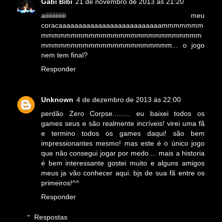
Gabi Bibi
21 de novembro de 2013 às 21:20
aiiiiiiiiiiiiii meu
coracaaaaaaaaaaaaaaaaaaaaaaaaaammmmmmm
mmmmmmmmmmmmmmmmmmmmmmmmmmm
mmmmmmmmmmmmmmmmmmmmmm... o jogo
nem tem final?
Responder
Unknown
4 de dezembro de 2013 às 22:00
perdão Zero Corpse......... eu baixei todos os
games seus e são realmente incríveis! virei uma fã
e termino todos os games daqui! são bem
impressionantes mesmo! mas este é o único jogo
que não consegui jogar por medo.... mais a historia
é bem interessante gostei muito e alguns amigos
meus ja vão conhecer aqui. bjs de sua fã entre os
primeiros!^^
Responder
Respostas