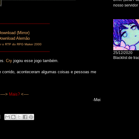
_______________________
Download
(Mirror)
ownload Alemão
ter o RTP do RPG Maker 2000
_______________________
tes.
Cry
jogou esse jogo também.
e corrido, aconteceram algumas coisas e pessoas me
---->
Mais?
<----
-Mei