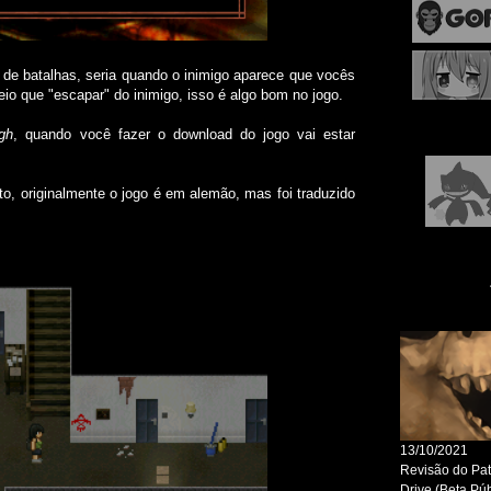
(98%),
(07/10
End Ro
those w
 de batalhas, seria quando o inimigo aparece que vocês
(01/02
(65%),
eio que "escapar" do inimigo, isso é algo bom no jogo.
(31/12/
Nº1 (1
gh
, quando você fazer o download do jogo vai estar
(03/11/
Nº1 (5
(22/10/
(17/10/
to, originalmente o jogo é em alemão, mas foi traduzido
(13/10/
(29/09/
(22/09
The Bo
Detecti
Aria's
Ringma
(13/08
Puppet
(02/04