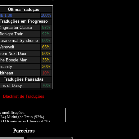
Última Tradução
Ib 1.08
100%
Traduções em Progresso
ingmaster Clause
97%
idnight Train
92%
aranormal Syndrome
80%
erewolf
65%
rom Next Door
50%
he Boogie Man
35%
nsanity
30%
bitheart
10%
Traduções Pausadas
ins of Daisy
70%
Blacklist de Traduções
s modificações:
/24) Midnight Train (92%)
/21) Ringmaster Clause (97%)
/20) Insanity (30%), Werewolf (65%)
20) Insanity (15%), Ib 1.07 (10%)
Parceiros
/20) End Roll (98%), Tomorrow won't
r those without [] (99%), It moves