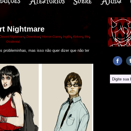
rt Nightmare
Desert Nightmare
,
Download
,
Horror Game
,
Inglês
,
Kelven
,
Mei
,
Ocidental
 probleminhas, mas isso não quer dizer que não ter