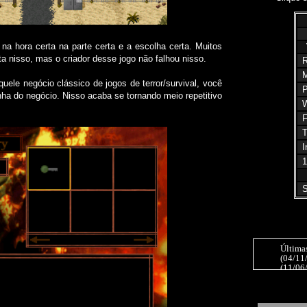
na hora certa na parte certa e a escolha certa. Muitos
 nisso, mas o criador desse jogo não falhou nisso.
R
M
uele negócio clássico de jogos de terror/survival, você
P
ha do negócio. Nisso acaba se tornando meio repetitivo
W
F
T
I
1
S
Última
(04/11
(11/06
(20/12
(20/11/
(24/10
come fo