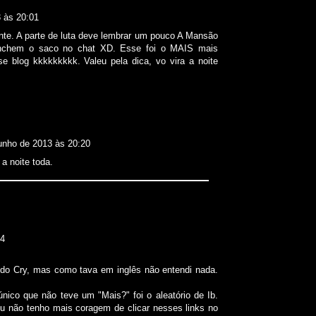
3 às 20:01
nte. A parte de luta deve lembrar um pouco A Mansão
enchem o saco no chat XD. Esse foi o MAIS mais
se blog kkkkkkkkk. Valeu pela dica, vo vira a noite
junho de 2013 às 20:20
 a noite toda.
54
y do Cry, mas como tava em inglês não entendi nada.
único que não teve um "Mais?" foi o aleatório de Ib.
u não tenho mais coragem de clicar nesses links no