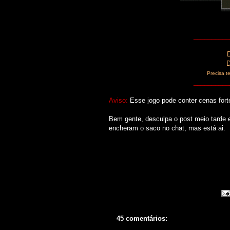
__________
D
Precisa 
__________
Aviso:
Esse jogo pode conter cenas for
Bem gente, desculpa o post meio tarde 
encheram o saco no chat, mas está ai.
45 comentários: