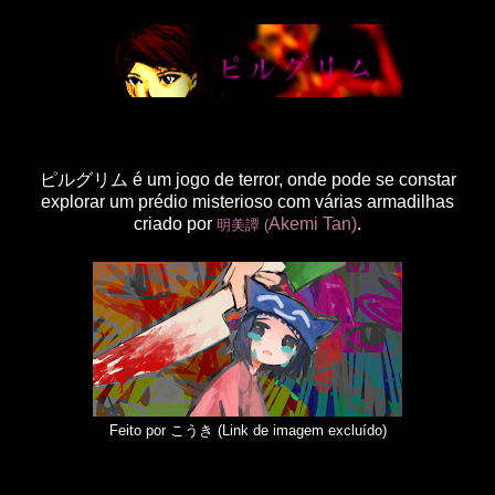
ピルグリム é um jogo de terror, onde pode se constar
explorar um prédio misterioso com várias armadilhas
criado por
Akemi Tan)
.
明美譚
(
Feito por こうき (Link de imagem excluído)