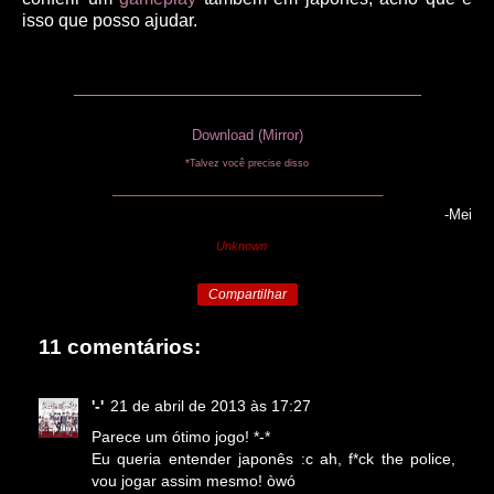
isso que posso ajudar.
___________________________________
Download
(Mirror)
*
Talvez você precise disso
___________________________________
-Mei
Unknown
Compartilhar
11 comentários:
'-'
21 de abril de 2013 às 17:27
Parece um ótimo jogo! *-*
Eu queria entender japonês :c ah, f*ck the police,
vou jogar assim mesmo! òwó