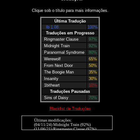
Clique sob o título para mais informações.
Última Tradução
Ib 1.08
100%
Traduções em Progresso
Ringmaster Clause
97%
Midnight Train
92%
Paranormal Syndrome
80%
Werewolf
65%
From Next Door
50%
The Boogie Man
35%
Insanity
30%
1bitheart
10%
Traduções Pausadas
Sins of Daisy
70%
Blacklist de Traduções
Últimas modificações:
(04/11/24) Midnight Train (92%)
(11/06/21) Ringmaster Clause (97%)
(20/12/20) Insanity (30%), Werewolf (65%)
(20/11/20) Insanity (15%), Ib 1.07 (10%)