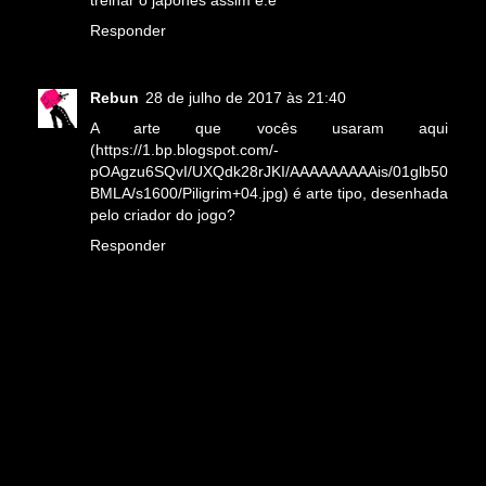
Responder
Rebun
28 de julho de 2017 às 21:40
A arte que vocês usaram aqui
(https://1.bp.blogspot.com/-
pOAgzu6SQvI/UXQdk28rJKI/AAAAAAAAAis/01glb50
BMLA/s1600/Piligrim+04.jpg) é arte tipo, desenhada
pelo criador do jogo?
Responder